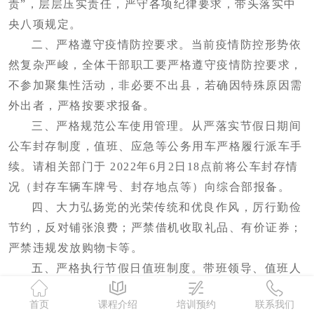
责”，层层压实责任，严守各项纪律要求，带头落实中
央八项规定。
二、严格遵守疫情防控要求。当前疫情防控形势依
然复杂严峻，全体干部职工要严格遵守疫情防控要求，
不参加聚集性活动，非必要不出县，若确因特殊原因需
外出者，严格按要求报备。
三、严格规范公车使用管理。从严落实节假日期间
公车封存制度，值班、应急等公务用车严格履行派车手
续。请相关部门于 2022年6月2日18点前将公车封存情
况（封存车辆车牌号、封存地点等）向综合部报备。
四、大力弘扬党的光荣传统和优良作风，厉行勤俭
节约，反对铺张浪费；严禁借机收取礼品、有价证券；
严禁违规发放购物卡等。
五、严格执行节假日值班制度。带班领导、值班人
员要坚守岗位、尽职尽责，坚决杜绝值班人员擅离职
首页
课程介绍
培训预约
联系我们
守。